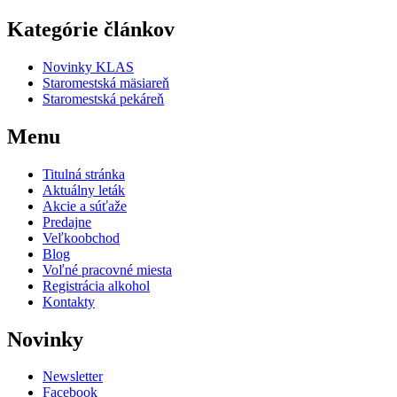
Kategórie článkov
Novinky KLAS
Staromestská mäsiareň
Staromestská pekáreň
Menu
Titulná stránka
Aktuálny leták
Akcie a súťaže
Predajne
Veľkoobchod
Blog
Voľné pracovné miesta
Registrácia alkohol
Kontakty
Novinky
Newsletter
Facebook