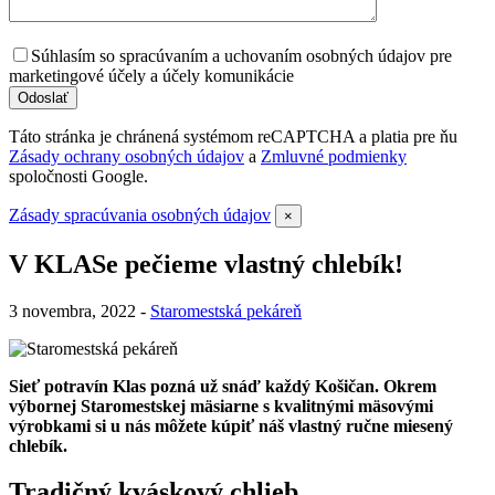
Súhlasím so spracúvaním a uchovaním osobných údajov pre
marketingové účely a účely komunikácie
Táto stránka je chránená systémom reCAPTCHA a platia pre ňu
Zásady ochrany osobných údajov
a
Zmluvné podmienky
spoločnosti Google.
Zásady spracúvania osobných údajov
×
V KLASe pečieme vlastný chlebík!
3 novembra, 2022 -
Staromestská pekáreň
Sieť potravín Klas pozná už snáď každý Košičan. Okrem
výbornej Staromestskej
mäsiarne s kvalitnými mäsovými
výrobkami si u nás môžete kúpiť náš vlastný ručne
miesený
chlebík.
Tradičný kváskový chlieb