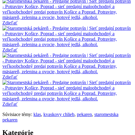
Zdieľať
Zdieľať
Zdieľať
Zdieľať
Súvisiace témy:
klas
,
kvaskovy chlieb
,
pekaren
,
staromestska
pekaren
Kategórie