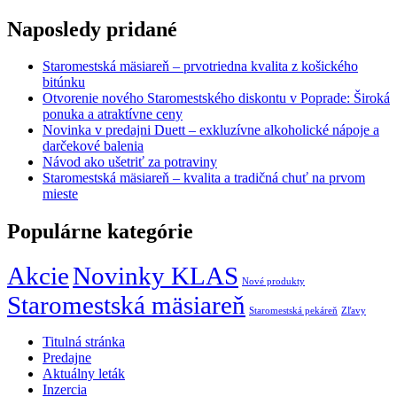
Naposledy pridané
Staromestská mäsiareň – prvotriedna kvalita z košického
bitúnku
Otvorenie nového Staromestského diskontu v Poprade: Široká
ponuka a atraktívne ceny
Novinka v predajni Duett – exkluzívne alkoholické nápoje a
darčekové balenia
Návod ako ušetriť za potraviny
Staromestská mäsiareň – kvalita a tradičná chuť na prvom
mieste
Populárne kategórie
Akcie
Novinky KLAS
Nové produkty
Staromestská mäsiareň
Staromestská pekáreň
Zľavy
Titulná stránka
Predajne
Aktuálny leták
Inzercia