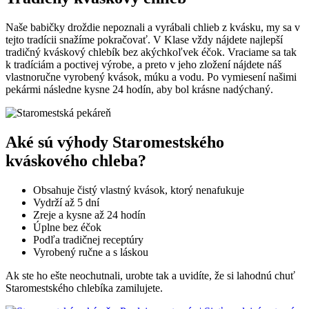
Naše babičky droždie nepoznali a vyrábali chlieb z kvásku, my sa v
tejto tradícii snažíme pokračovať. V Klase vždy nájdete najlepší
tradičný kváskový chlebík bez akýchkoľvek éčok. Vraciame sa tak
k tradíciám a poctivej výrobe, a preto v jeho zložení nájdete náš
vlastnoručne vyrobený kvások, múku a vodu. Po vymiesení našimi
pekármi následne kysne 24 hodín, aby bol krásne nadýchaný.
Aké sú výhody Staromestského
kváskového chleba?
Obsahuje čistý vlastný kvások, ktorý nenafukuje
Vydrží až 5 dní
Zreje a kysne až 24 hodín
Úplne bez éčok
Podľa tradičnej receptúry
Vyrobený ručne a s láskou
Ak ste ho ešte neochutnali, urobte tak a uvidíte, že si lahodnú chuť
Staromestského chlebíka zamilujete.