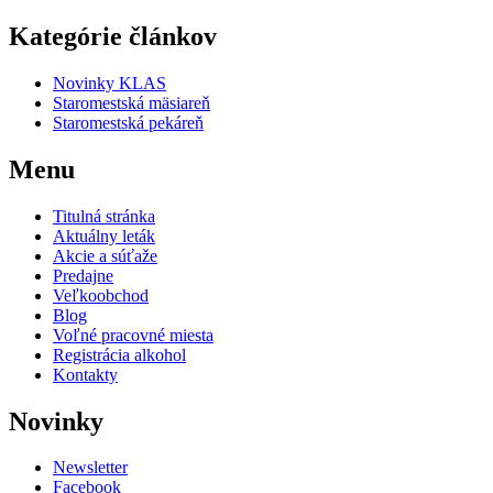
Kategórie článkov
Novinky KLAS
Staromestská mäsiareň
Staromestská pekáreň
Menu
Titulná stránka
Aktuálny leták
Akcie a súťaže
Predajne
Veľkoobchod
Blog
Voľné pracovné miesta
Registrácia alkohol
Kontakty
Novinky
Newsletter
Facebook