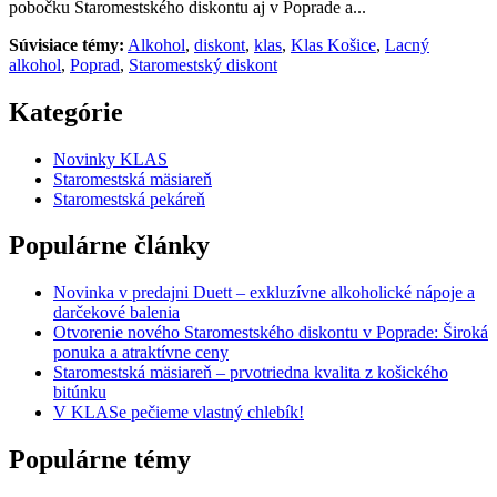
pobočku Staromestského diskontu aj v Poprade a...
Súvisiace témy:
Alkohol
,
diskont
,
klas
,
Klas Košice
,
Lacný
alkohol
,
Poprad
,
Staromestský diskont
Kategórie
Novinky KLAS
Staromestská mäsiareň
Staromestská pekáreň
Populárne články
Novinka v predajni Duett – exkluzívne alkoholické nápoje a
darčekové balenia
Otvorenie nového Staromestského diskontu v Poprade: Široká
ponuka a atraktívne ceny
Staromestská mäsiareň – prvotriedna kvalita z košického
bitúnku
V KLASe pečieme vlastný chlebík!
Populárne témy