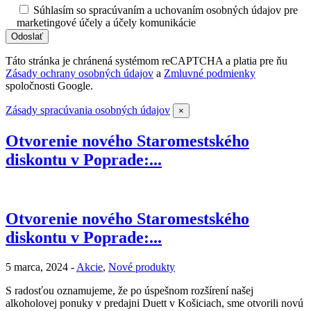
Súhlasím so spracúvaním a uchovaním osobných údajov pre
marketingové účely a účely komunikácie
Táto stránka je chránená systémom reCAPTCHA a platia pre ňu
Zásady ochrany osobných údajov
a
Zmluvné podmienky
spoločnosti Google.
Zásady spracúvania osobných údajov
×
Otvorenie nového Staromestského
diskontu v Poprade:...
Otvorenie nového Staromestského
diskontu v Poprade:...
5 marca, 2024 -
Akcie
,
Nové produkty
S radosťou oznamujeme, že po úspešnom rozšírení našej
alkoholovej ponuky v predajni Duett v Košiciach, sme otvorili novú