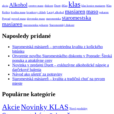
klas
Alkohol
akcia
cerstve maso
diskont
Duett
iKlas
klas kosice masiaren
Klas
masiaren
maso
Košice
kvalita masa
kvaskovy chlieb
Lacný alkohol
pekaren
staromestska
Poprad
povod masa
slovenske maso
staromestska
masiaren
staromestska pekaren
Staromestský diskont
Naposledy pridané
Staromestská mäsiareň – prvotriedna kvalita z košického
bitúnku
Otvorenie nového Staromestského diskontu v Poprade: Široká
ponuka a atraktívne ceny
Novinka v predajni Duett – exkluzívne alkoholické nápoje a
darčekové balenia
Návod ako ušetriť za potraviny
Staromestská mäsiareň – kvalita a tradičná chuť na prvom
mieste
Populárne kategórie
Akcie
Novinky KLAS
Nové produkty