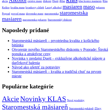
Alkohol
akcia
cerstve maso
diskont
Duett
iKlas
klas kosice masiaren
Klas
masiaren
maso
Košice
kvalita masa
kvaskovy chlieb
Lacný alkohol
pekaren
staromestska
Poprad
povod masa
slovenske maso
staromestska
masiaren
staromestska pekaren
Staromestský diskont
Naposledy pridané
Staromestská mäsiareň – prvotriedna kvalita z košického
bitúnku
Otvorenie nového Staromestského diskontu v Poprade: Široká
ponuka a atraktívne ceny
Novinka v predajni Duett – exkluzívne alkoholické nápoje a
darčekové balenia
Návod ako ušetriť za potraviny
Staromestská mäsiareň – kvalita a tradičná chuť na prvom
mieste
Populárne kategórie
Akcie
Novinky KLAS
Nové produkty
Staromestská mäsiareň
Staromestská pekáreň
Zľavy