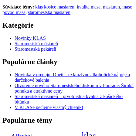
Súvisiace témy:
klas kosice masiaren
,
kvalita masa
,
masiaren
,
maso
,
povod masa
,
staromestska masiaren
Kategórie
Novinky KLAS
Staromestská mäsiareň
Staromestská pekáreň
Populárne články
Novinka v predajni Duett – exkluzívne alkoholické nápoje a
darčekové balenia
Otvorenie nového Staromestského diskontu v Poprade: Široká
ponuka a atraktívne ceny
Staromestská mäsiareň – prvotriedna kvalita z košického
bitúnku
V KLASe pečieme vlastný chlebík!
Populárne témy
klas