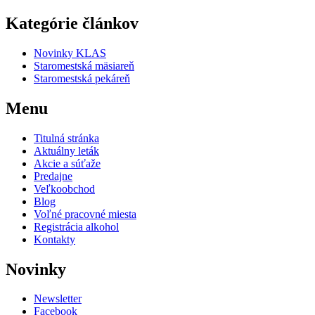
Kategórie článkov
Novinky KLAS
Staromestská mäsiareň
Staromestská pekáreň
Menu
Titulná stránka
Aktuálny leták
Akcie a súťaže
Predajne
Veľkoobchod
Blog
Voľné pracovné miesta
Registrácia alkohol
Kontakty
Novinky
Newsletter
Facebook