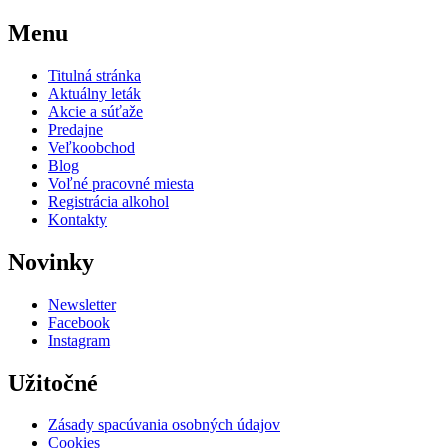
Menu
Titulná stránka
Aktuálny leták
Akcie a súťaže
Predajne
Veľkoobchod
Blog
Voľné pracovné miesta
Registrácia alkohol
Kontakty
Novinky
Newsletter
Facebook
Instagram
Užitočné
Zásady spacúvania osobných údajov
Cookies