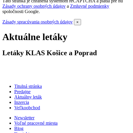
Táto stránka je chránená systémom reCAPTCHA a platia pre ňu
Zásady ochrany osobných údajov
a
Zmluvné podmienky
spoločnosti Google.
Zásady spracúvania osobných údajov
×
Aktuálne letáky
Letáky KLAS Košice a Poprad
Titulná stránka
Predajne
Aktuálny leták
Inzercia
Veľkoobchod
Newsletter
Voľné pracovné miesta
Blog