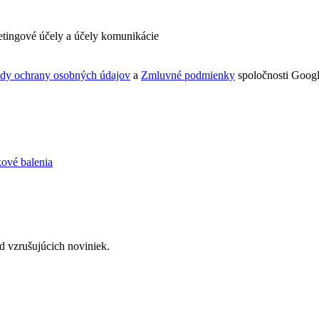
tingové účely a účely komunikácie
dy ochrany osobných údajov
a
Zmluvné podmienky
spoločnosti Googl
d vzrušujúcich noviniek.