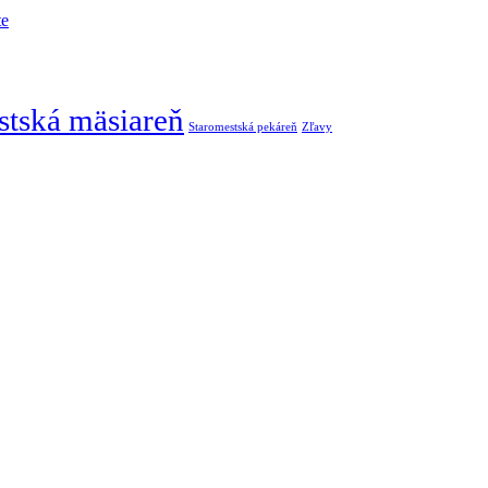
te
stská mäsiareň
Staromestská pekáreň
Zľavy