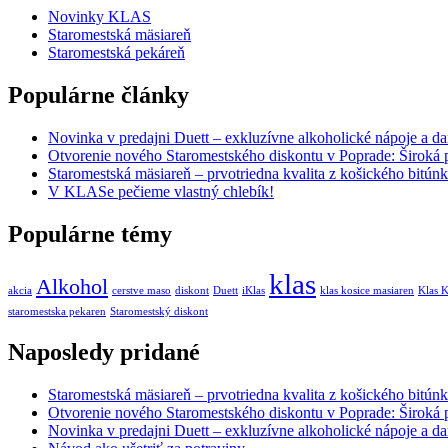
Novinky KLAS
Staromestská mäsiareň
Staromestská pekáreň
Populárne články
Novinka v predajni Duett – exkluzívne alkoholické nápoje a da
Otvorenie nového Staromestského diskontu v Poprade: Široká 
Staromestská mäsiareň – prvotriedna kvalita z košického bitún
V KLASe pečieme vlastný chlebík!
Populárne témy
klas
Alkohol
akcia
cerstve maso
diskont
Duett
iKlas
klas kosice masiaren
Klas K
staromestska pekaren
Staromestský diskont
Naposledy pridané
Staromestská mäsiareň – prvotriedna kvalita z košického bitún
Otvorenie nového Staromestského diskontu v Poprade: Široká 
Novinka v predajni Duett – exkluzívne alkoholické nápoje a da