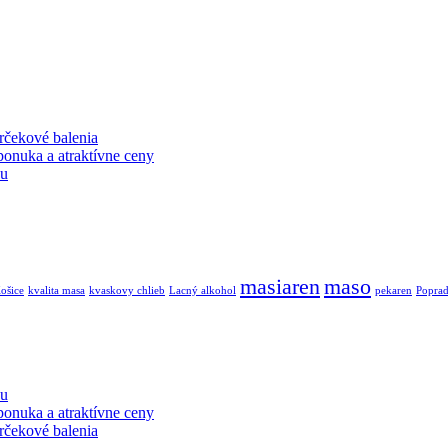
rčekové balenia
ponuka a atraktívne ceny
ku
masiaren
maso
ošice
kvalita masa
kvaskovy chlieb
Lacný alkohol
pekaren
Popra
ku
ponuka a atraktívne ceny
rčekové balenia