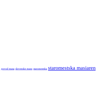
staromestska masiaren
d
povod masa
slovenske maso
staromestska