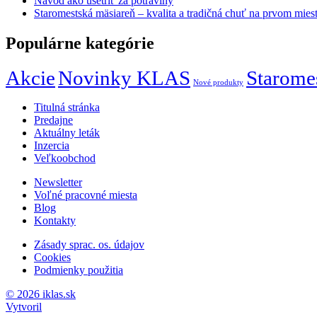
Návod ako ušetriť za potraviny
Staromestská mäsiareň – kvalita a tradičná chuť na prvom mies
Populárne kategórie
Akcie
Novinky KLAS
Starome
Nové produkty
Titulná stránka
Predajne
Aktuálny leták
Inzercia
Veľkoobchod
Newsletter
Voľné pracovné miesta
Blog
Kontakty
Zásady sprac. os. údajov
Cookies
Podmienky použitia
© 2026 iklas.sk
Vytvoril