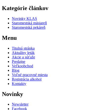
Kategórie článkov
Novinky KLAS
Staromestská mäsiareň
Staromestská pekáreň
Menu
Titulná stránka
Aktuálny leták
Akcie a súťaže
Predajne
Veľkoobchod
Blog
Voľné pracovné miesta
Registrácia alkohol
Kontakty
Novinky
Newsletter
Facebook