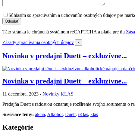
Súhlasím so spracúvaním a uchovaním osobných údajov pre marke
Táto stránka je chránená systémom reCAPTCHA a platia pre ňu
Zása
Zásady spracúvania osobných údajov
×
Novinka v predajni Duett – exkluzívne...
Novinka v predajni Duett – exkluzívne...
11 decembra, 2023 -
Novinky KLAS
Predajňa Duett s radosťou oznamuje rozšírenie svojho sortimentu o ra
Súvisiace témy:
akcia
,
Alkohol
,
Duett
,
iKlas
,
klas
Kategórie