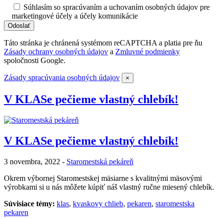
Súhlasím so spracúvaním a uchovaním osobných údajov pre
marketingové účely a účely komunikácie
Táto stránka je chránená systémom reCAPTCHA a platia pre ňu
Zásady ochrany osobných údajov
a
Zmluvné podmienky
spoločnosti Google.
Zásady spracúvania osobných údajov
×
V KLASe pečieme vlastný chlebík!
V KLASe pečieme vlastný chlebík!
3 novembra, 2022 -
Staromestská pekáreň
Okrem výbornej Staromestskej mäsiarne s kvalitnými mäsovými
výrobkami si u nás môžete kúpiť náš vlastný ručne miesený chlebík.
Súvisiace témy:
klas
,
kvaskovy chlieb
,
pekaren
,
staromestska
pekaren