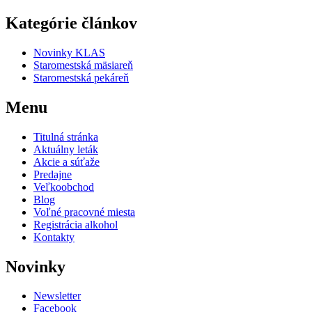
Kategórie článkov
Novinky KLAS
Staromestská mäsiareň
Staromestská pekáreň
Menu
Titulná stránka
Aktuálny leták
Akcie a súťaže
Predajne
Veľkoobchod
Blog
Voľné pracovné miesta
Registrácia alkohol
Kontakty
Novinky
Newsletter
Facebook