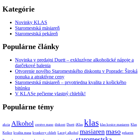
Kategórie
Novinky KLAS
Staromestská mäsiareň
Staromestská pekáreň
Populárne články
Novinka v predajni Duett – exkluzívne alkoholické nápoje a
darčekové balenia
Otvorenie nového Staromestského diskontu v Poprade: Široká
ponuka a atraktívne ceny
Staromestská mäsiareň – prvotriedna kvalita z košického
bitúnku
V KLASe pečieme vlastný chlebík!
Populárne témy
klas
Alkohol
akcia
cerstve maso
diskont
Duett
iKlas
klas kosice masiaren
Klas
masiaren
maso
Košice
kvalita masa
kvaskovy chlieb
Lacný alkohol
pekaren
staromestska