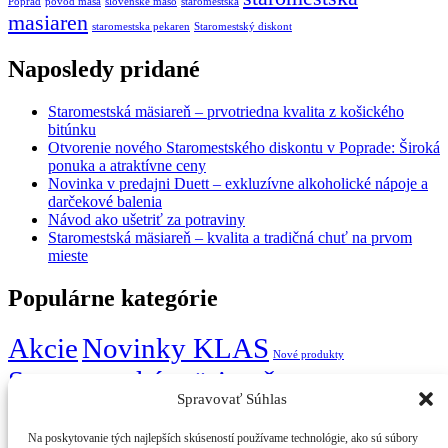
Poprad
povod masa
slovenske maso
staromestska
masiaren
staromestska pekaren
Staromestský diskont
Naposledy pridané
Staromestská mäsiareň – prvotriedna kvalita z košického
bitúnku
Otvorenie nového Staromestského diskontu v Poprade: Široká
ponuka a atraktívne ceny
Novinka v predajni Duett – exkluzívne alkoholické nápoje a
darčekové balenia
Návod ako ušetriť za potraviny
Staromestská mäsiareň – kvalita a tradičná chuť na prvom
mieste
Populárne kategórie
Akcie
Novinky KLAS
Nové produkty
Staromestská mäsiareň
Staromestská pekáreň
Zľavy
Spravovať Súhlas
Titulná stránka
Na poskytovanie tých najlepších skúseností používame technológie, ako sú súbory
Predajne